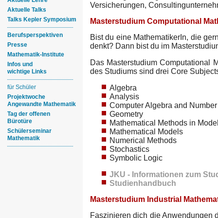
Aktuelle Lehre
Versicherungen, Consultingunterne
Aktuelle Talks
Talks Kepler Symposium
Masterstudium Computational Mat
Berufsperspektiven
Bist du eine MathematikerIn, die ge
Presse
denkt? Dann bist du im Masterstudiu
Mathematik-Institute
Das Masterstudium Computational Ma
Infos und
des Studiums sind drei Core Subject
wichtige Links
für Schüler
Algebra
Analysis
Projektwoche
Angewandte Mathematik
Computer Algebra and Number
Geometry
Tag der offenen
Bürotüre
Mathematical Methods in Model
Schülerseminar
Mathematical Models
Mathematik
Numerical Methods
Stochastics
Symbolic Logic
JKU - Informationen zum Stu
Studienhandbuch
Masterstudium Industrial Mathema
Faszinieren dich die Anwendungen d