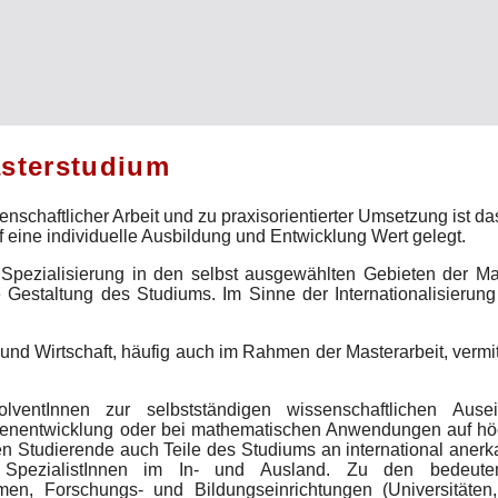
asterstudium
nschaftlicher Arbeit und zu praxisorientierter Umsetzung ist das
 eine individuelle Ausbildung und Entwicklung Wert gelegt.
Spezialisierung in den selbst ausgewählten Gebieten der Ma
e Gestaltung des Studiums. Im Sinne der Internationalisierun
e und Wirtschaft, häufig auch im Rahmen der Masterarbeit, verm
lventInnen zur selbstständigen wissenschaftlichen Aus
enentwicklung oder bei mathematischen Anwendungen auf höch
en Studierende auch Teile des Studiums an international anerk
e SpezialistInnen im In- und Ausland. Zu den bedeuten
men, Forschungs- und Bildungseinrichtungen (Universitäte