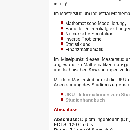
richtig!
Im Masterstudium Industrial Mathema
Mathematische Modellierung,
Partielle Differentialgleichunge
Numerische Simulation,
Inverse Probleme,
Statistik und
Finanzmathematik.
Im Mittelpunkt dieses Masterstudiu
angewandten MathematikerIn ausgeb
und technischen Anwendungen zu lö
Mit dem Masterstudium ist die JKU 
Anerkennung des Studiums ergeben s
JKU - Informationen zum Stu
Studienhandbuch
Abschluss
in
Abschluss:
Diplom-Ingenieurin (DI
ECTS:
120 Credits
Dauer:
2 Jahre (4 Semester)