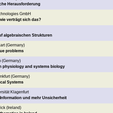
che Herausforderung
echnologies GmbH
wie verträgt sich das?
f algebraischen Strukturen
gart (Germany)
alue problems
im (Germany)
in physiology and systems biology
ankfurt (Germany)
ical Systems
sität Klagenfurt
 Information und mehr Unsicherheit
ck (Ireland)