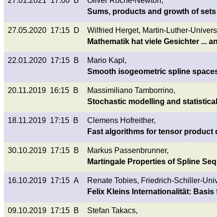
27.01.2021 17:00 B
Oliver Roche-Newton,
Sums, products and growth of sets
27.05.2020 17:15 D
Wilfried Herget, Martin-Luther-Univer
Mathematik hat viele Gesichter ..
22.01.2020 17:15 B
Mario Kapl,
Smooth isogeometric spline spaces
20.11.2019 16:15 B
Massimiliano Tamborrino,
Stochastic modelling and statistica
18.11.2019 17:15 B
Clemens Hofreither,
Fast algorithms for tensor product
30.10.2019 17:15 B
Markus Passenbrunner,
Martingale Properties of Spline Se
16.10.2019 17:15 A
Renate Tobies, Friedrich-Schiller-Uni
Felix Kleins Internationalität: Bas
09.10.2019 17:15 B
Stefan Takacs,