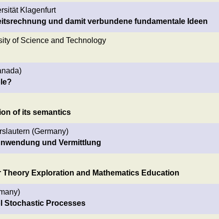
sität Klagenfurt
keitsrechnung und damit verbundene fundamentale Ideen
ity of Science and Technology
Canada)
ble?
ion of its semantics
erslautern (Germany)
Anwendung und Vermittlung
r Theory Exploration and Mathematics Education
rmany)
ol Stochastic Processes