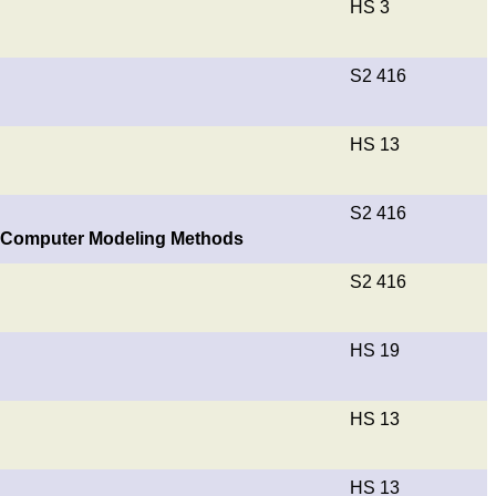
HS 3
S2 416
HS 13
S2 416
 to Computer Modeling Methods
S2 416
HS 19
HS 13
HS 13