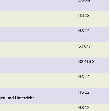
ZOOM
HS 12
HS 12
S3 047
S2 416-2
HS 12
HS 12
gen und Unterricht
HS 12