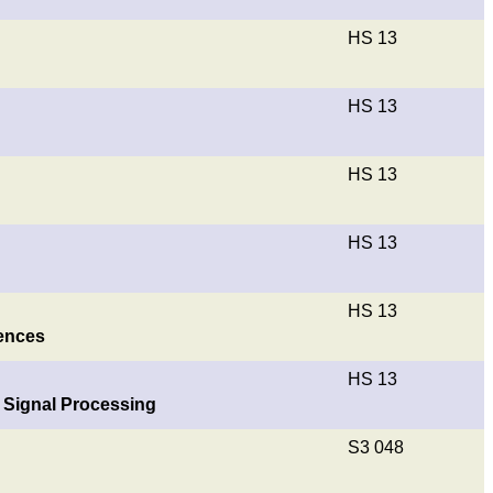
HS 13
HS 13
HS 13
HS 13
HS 13
uences
HS 13
 Signal Processing
S3 048