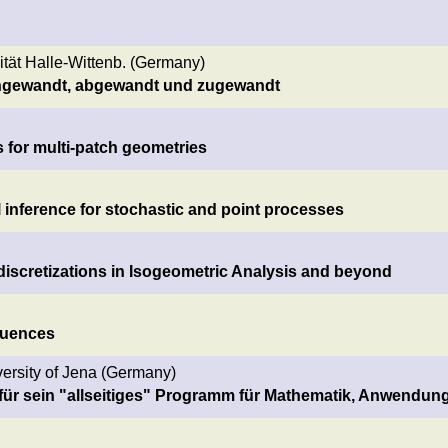
sität Halle-Wittenb. (Germany)
. angewandt, abgewandt und zugewandt
 for multi-patch geometries
l inference for stochastic and point processes
 discretizations in Isogeometric Analysis and beyond
quences
versity of Jena (Germany)
is für sein "allseitiges" Programm für Mathematik, Anwendun