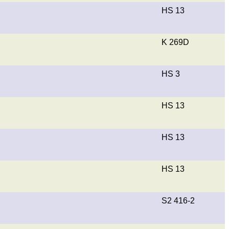
HS 13
K 269D
HS 3
HS 13
HS 13
HS 13
S2 416-2