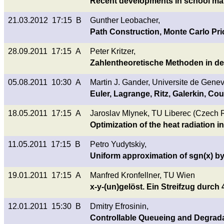
Recent developments in school mat
21.03.2012 17:15 B
Gunther Leobacher,
Path Construction, Monte Carlo Prici
28.09.2011 17:15 A
Peter Kritzer,
Zahlentheoretische Methoden in de
05.08.2011 10:30 A
Martin J. Gander, Universite de Genev
Euler, Lagrange, Ritz, Galerkin, Co
18.05.2011 17:15 A
Jaroslav Mlynek, TU Liberec (Czech 
Optimization of the heat radiation i
11.05.2011 17:15 B
Petro Yudytskiy,
Uniform approximation of sgn(x) by
19.01.2011 17:15 A
Manfred Kronfellner, TU Wien
x-y-(un)gelöst. Ein Streifzug durc
12.01.2011 15:30 B
Dmitry Efrosinin,
Controllable Queueing and Degrada