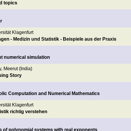
d topics
r
sität Klagenfurt
n - Medizin und Statistik - Beispiele aus der Praxis
nt numerical simulation
 Meerut (India)
uing Story
lic Computation and Numerical Mathematics
sität Klagenfurt
tik richtig verstehen
ns of polynomial systems with real exponents